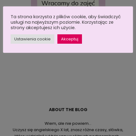
Ta strona korzysta z plików cookie, aby świadczyć
usługi na najwyższym poziomie. Korzystając ze
strony akceptujesz ich użycie.
NASTĘPNY ARTYKUŁ
Ustawienia cookie
Akceptuj
ZAJĘCIA ONLINE DO 9 KWIETNIA
ABOUT THE BLOG
Wiem, ale nie powiem…
Uczysz się angielskiego X lat, znasz różne czasy, słówka,