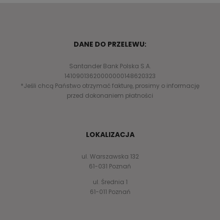
DANE DO PRZELEWU:
Santander Bank Polska S.A.
14109013620000000148620323
*Jeśli chcą Państwo otrzymać fakturę, prosimy o informację
przed dokonaniem płatności
LOKALIZACJA
ul. Warszawska 132
61-031 Poznań
ul. Średnia 1
61-011 Poznań