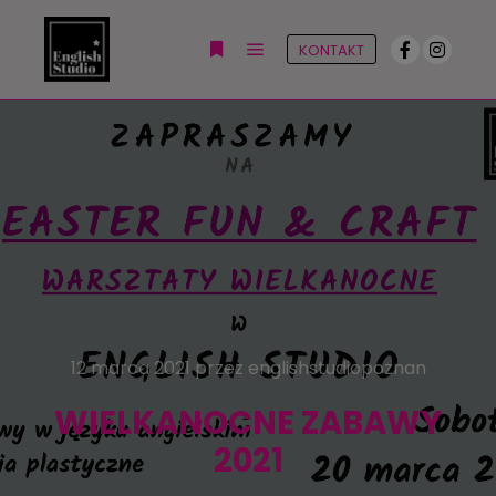
KONTAKT
Główne menu
Więcej informacji
12 marca 2021
przez
englishstudiopoznan
WIELKANOCNE ZABAWY
2021