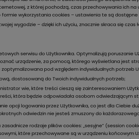
ternetowej, z której pochodzą, czas przechowywania ich na
rmie wykorzystania cookies – ustawienia te są dostępne w
 twojej wygodzie – dzięki ich użyciu, znacznie skraca się cza
towych serwisu do Użytkownika. Optymalizują poruszanie Uż
poznać urządzenie, za pomocą, którego wyświetlana jest stro
 i zoptymalizowana pod względem indywidualnych potrzeb U
etową, dostosowaną do Twoich indywidualnych potrzeb;
inistrator wie, które treści cieszą się zainteresowaniem Uży
ę treści, która będzie odpowiadała osobom odwiedzającym st
nie opcji logowania przez Użytkownika, co jest dla Ciebie d
elokrotnych odwiedzin nie jesteś zmuszony do każdorazowego 
sadnicze rodzaje plików cookies: „sesyjne” (session cookies
zasowymi, które przechowywane są w urządzeniu końcowym U