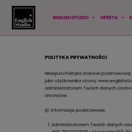
ENGLISH STUDIO
OFERTA
POLITYKA PRYWATNOŚCI
Niniejsza Polityka stanowi podstawową
jako użytkownika strony: www.englishstu
administratorem Twoich danych osobowy
chronione.
§1. Informacje podstawowe.
Administratorem Twoich danych osob
NIP: 7822243608, ul.Łęczycka 19/1, 61