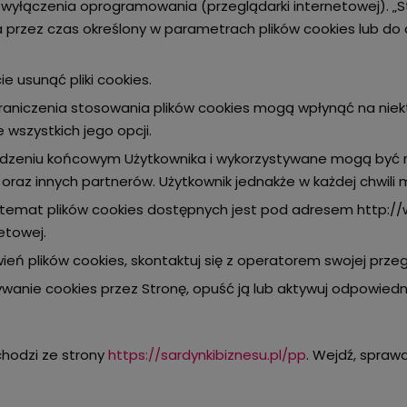
 wyłączenia oprogramowania (przeglądarki internetowej). „S
rzez czas określony w parametrach plików cookies lub do c
usunąć pliki cookies.
niczenia stosowania plików cookies mogą wpłynąć na niektó
 wszystkich jego opcji.
ządzeniu końcowym Użytkownika i wykorzystywane mogą być 
az innych partnerów. Użytkownik jednakże w każdej chwili 
temat plików cookies dostępnych jest pod adresem http://w
etowej.
ień plików cookies, skontaktuj się z operatorem swojej przeg
tywanie cookies przez Stronę, opuść ją lub aktywuj odpowied
ochodzi ze strony
https://sardynkibiznesu.pl/pp
. Wejdź, sprawd