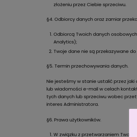
złożeniu przez Ciebie sprzeciwu.
§4. Odbiorcy danych oraz zamiar przek
Odbiorcą Twoich danych osobowych j
Analytics);
Twoje dane nie są przekazywane do
§5. Termin przechowywania danych.
Nie jesteśmy w stanie ustalić przez ja
lub wiadomości e-mail w celach konta
tych danych lub sprzeciwu wobec przet
interes Administratora.
§6. Prawa użytkowników.
W związku z przetwarzaniem Twoich 