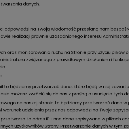
zetwarzania danych.
ć ci odpowiedzi na Twoją wiadomość przesłaną nam bezpośr
wie realizacji prawnie uzasadnionego interesu Administrat
ch oraz monitorowania ruchu na Stronie przy użyciu plików c
inistratora związanego z prawidłowym działaniem i funkcj
ie.
e:
il to będziemy przetwarzać dane, które będą w niej zawart
sie możesz zwrócić się do nas z prośbą o usunięcie tych d
aktowego na naszej stronie to będziemy przetwarzać dane w
i warunek udzielenia przez nas odpowiedzi na Twoje zapyta
przetwarza to adres IP i inne dane zapisywane w plikach coo
 i innych użytkowników Strony. Przetwarzanie danych w tym 