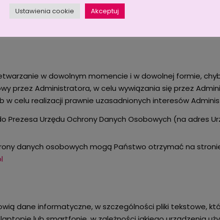
Ustawienia cookie
Akceptuj
az
ograniczenia przetwarzania,
zetwarzanie w dowolnym momencie i w dowolnej formie, ch
y przez Administratora, w celu wywiązania się przez Admi
 w celu realizacji prawnie uzasadnionych interesów Adminis
 do Prezesa Urzędu Ochrony Danych Osobowych (na adres Ur
chrony danych osobowych mogą Państwo otrzymać na stronie
l
anowią dane informatyczne, w szczególności pliki tekstowe, 
aptopie lub smartfonie, w zależności jakiego urządzenia uż