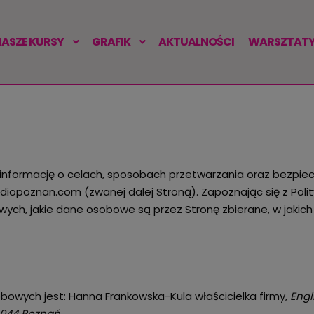
NASZE KURSY
GRAFIK
AKTUALNOŚCI
WARSZTATY 
 informację o celach, sposobach przetwarzania oraz bezpi
diopoznan.com (zwanej dalej Stroną). Zapoznając się z Polit
ch, jakie dane osobowe są przez Stronę zbierane, w jakich
owych jest: Hanna Frankowska-Kula właścicielka firmy,
Engl
-044 Poznań.