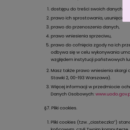
dostępu do treści swoich danych or
prawo ich sprostowania, usunięcia, 
prawo do przenoszenia danych,
prawo wniesienia sprzeciwu,
prawo do cofnięcia zgody na ich pr
odbywa się w celu wykonywania umow
względem instytucji państwowych lub
Masz także prawo wniesienia skargi
Stawki 2, 00-193 Warszawa).
Więcej informacji w przedmiocie o
Danych Osobowych:
www.uodo.gov.p
§7. Pliki cookies.
Pliki cookies (tzw. „ciasteczka”) st
końcowym, czyli Twoim komputerze, l