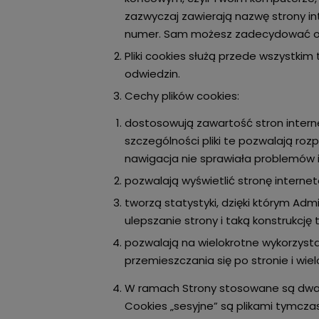
zazwyczaj zawierają nazwę strony in
numer. Sam możesz zadecydować o fo
Pliki cookies służą przede wszystkim
odwiedzin.
Cechy plików cookies:
dostosowują zawartość stron interne
szczególności pliki te pozwalają roz
nawigacja nie sprawiała problemów
pozwalają wyświetlić stronę intern
tworzą statystyki, dzięki którym Adm
ulepszanie strony i taką konstrukcj
pozwalają na wielokrotne wykorzysta
przemieszczania się po stronie i wi
W ramach Strony stosowane są dwa za
Cookies „sesyjne” są plikami tymc