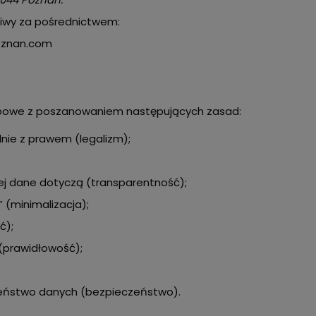
liwy za pośrednictwem:
poznan.com
obowe z poszanowaniem następujących zasad:
nie z prawem (legalizm);
rej dane dotyczą (transparentność);
 (minimalizacja);
ć);
(prawidłowość);
eństwo danych (bezpieczeństwo).