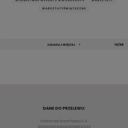
#CHRISTMAS #EVENTS #WORKSHOPS
WARSZTATY
WARSZTATYŚWIĄTECZNE
ZAŁADUJ WIĘCEJ
10/58
DANE DO PRZELEWU:
Santander Bank Polska S.A.
14109013620000000148620323