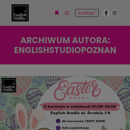
KONTAKT
Główne menu
Więcej informacji
ARCHIWUM AUTORA:
ENGLISHSTUDIOPOZNAN