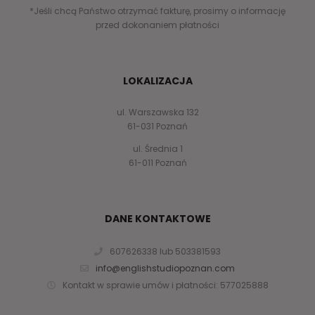
*Jeśli chcą Państwo otrzymać fakturę, prosimy o informację
przed dokonaniem płatności
LOKALIZACJA
ul. Warszawska 132
61-031 Poznań
ul. Średnia 1
61-011 Poznań
DANE KONTAKTOWE
607626338 lub 503381593
info@englishstudiopoznan.com
Kontakt w sprawie umów i płatności: 577025888