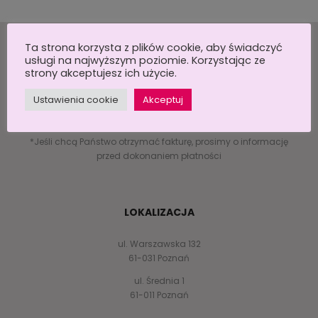
Ta strona korzysta z plików cookie, aby świadczyć
usługi na najwyższym poziomie. Korzystając ze
strony akceptujesz ich użycie.
DANE DO PRZELEWU:
Ustawienia cookie
Akceptuj
Santander Bank Polska S.A.
14109013620000000148620323
*Jeśli chcą Państwo otrzymać fakturę, prosimy o informację
przed dokonaniem płatności
LOKALIZACJA
ul. Warszawska 132
61-031 Poznań
ul. Średnia 1
61-011 Poznań