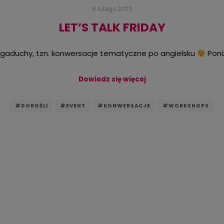
8 lutego 2020
LET’S TALK FRIDAY
gaduchy, tzn. konwersacje tematyczne po angielsku
Poni
Dowiedz się więcej
#DOROŚLI
#EVENT
#KONWERSACJE
#WORKSHOPS