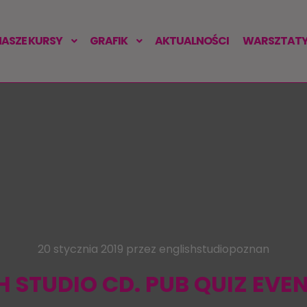
NASZE KURSY
GRAFIK
AKTUALNOŚCI
WARSZTATY 
20 stycznia 2019
przez
englishstudiopoznan
 STUDIO CD. PUB QUIZ EVEN