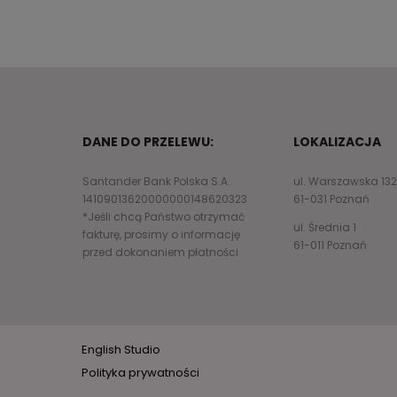
DANE DO PRZELEWU:
LOKALIZACJA
Santander Bank Polska S.A.
ul. Warszawska 13
14109013620000000148620323
61-031 Poznań
*Jeśli chcą Państwo otrzymać
ul. Średnia 1
fakturę, prosimy o informację
61-011 Poznań
przed dokonaniem płatności
English Studio
Polityka prywatności