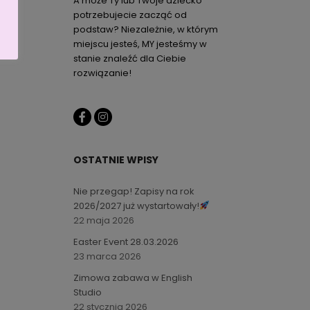
A może Ty lub Twoje dziecko
potrzebujecie zacząć od
podstaw? Niezależnie, w którym
miejscu jesteś, MY jesteśmy w
stanie znaleźć dla Ciebie
rozwiązanie!
I
OSTATNIE WPISY
Nie przegap! Zapisy na rok
2026/2027 już wystartowały!
22 maja 2026
Easter Event 28.03.2026
23 marca 2026
Zimowa zabawa w English
Studio
22 stycznia 2026