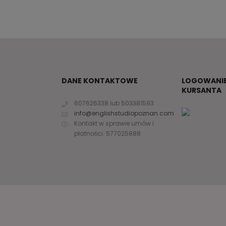
DANE KONTAKTOWE
LOGOWANIE
KURSANTA
2
607626338 lub 503381593
info@englishstudiopoznan.com
Kontakt w sprawie umów i
płatności: 577025888