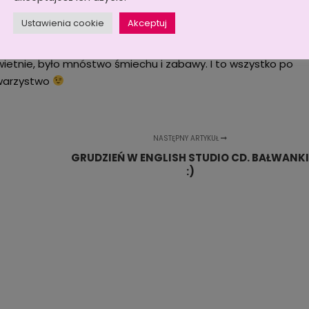
Ustawienia cookie
Akceptuj
powiadali na pytania związane ze Świętami i odgadywali
ył prowadzone przez naszego zaprzyjaźnionego Joela,
świetnie, było mnóstwo śmiechu i zabawy. I to wszystko po
owarzystwo
NASTĘPNY ARTYKUŁ
GRUDZIEŃ W ENGLISH STUDIO CD. BAŁWANK
:)