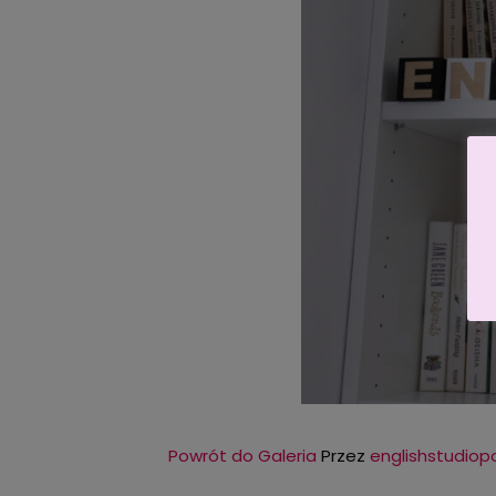
Powrót do Galeria
Przez
englishstudio