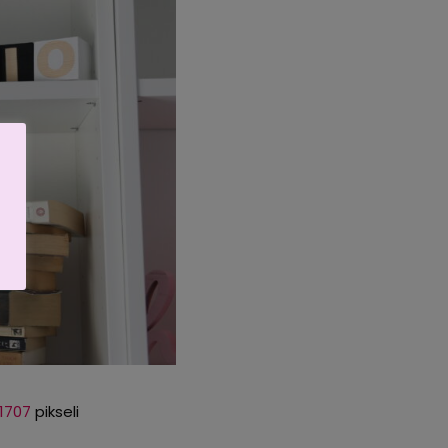
1707
pikseli