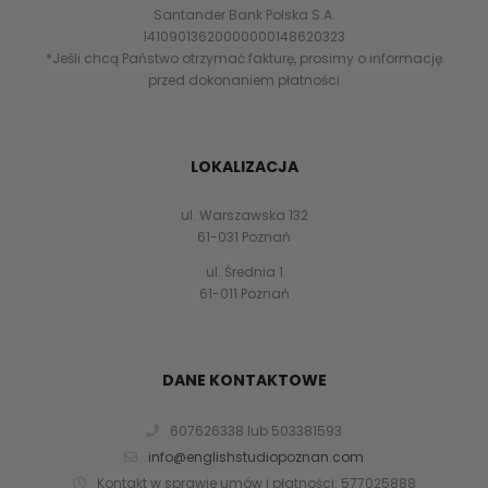
Santander Bank Polska S.A.
14109013620000000148620323
*Jeśli chcą Państwo otrzymać fakturę, prosimy o informację
przed dokonaniem płatności
LOKALIZACJA
ul. Warszawska 132
61-031 Poznań
ul. Średnia 1
61-011 Poznań
DANE KONTAKTOWE
607626338 lub 503381593
info@englishstudiopoznan.com
Kontakt w sprawie umów i płatności: 577025888