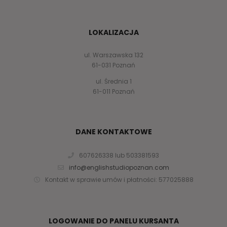
LOKALIZACJA
ul. Warszawska 132
61-031 Poznań
ul. Średnia 1
61-011 Poznań
DANE KONTAKTOWE
607626338 lub 503381593
info@englishstudiopoznan.com
Kontakt w sprawie umów i płatności: 577025888
LOGOWANIE DO PANELU KURSANTA