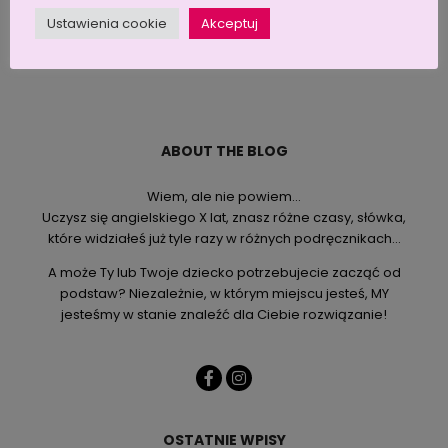
Ustawienia cookie
Akceptuj
ABOUT THE BLOG
Wiem, ale nie powiem…
Uczysz się angielskiego X lat, znasz różne czasy, słówka,
które widziałeś już tyle razy w różnych podręcznikach…
A może Ty lub Twoje dziecko potrzebujecie zacząć od
podstaw? Niezależnie, w którym miejscu jesteś, MY
jesteśmy w stanie znaleźć dla Ciebie rozwiązanie!
OSTATNIE WPISY