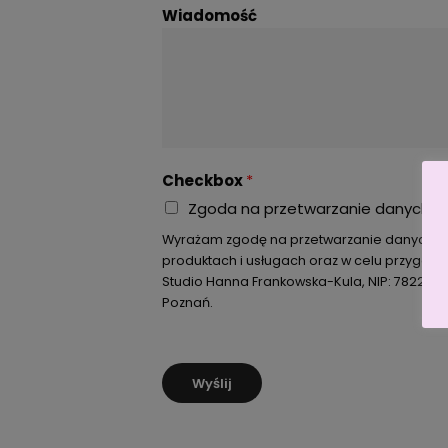
Wiadomość
Checkbox
*
Zgoda na przetwarzanie danych
Wyrażam zgodę na przetwarzanie danych o
produktach i usługach oraz w celu przygotow
Studio Hanna Frankowska-Kula, NIP: 78222436
Poznań.
Wyślij