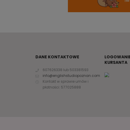
DANE KONTAKTOWE
LOGOWANIE
KURSANTA
2
607626338 lub 503381593
info@englishstudiopoznan.com
Kontakt w sprawie umów i
płatności: 577025888