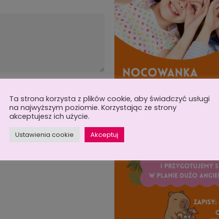
Ta strona korzysta z plików cookie, aby świadczyć usługi
na najwyższym poziomie. Korzystając ze strony
akceptujesz ich użycie.
sobowych w celu informowania o
ania oferty przez firmę English
Ustawienia cookie
Akceptuj
08, ul.Łęczycka 19/1, 61-004