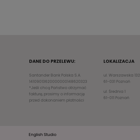
DANE DO PRZELEWU:
LOKALIZACJA
Santander Bank Polska S.A.
ul. Warszawska 13
14109013620000000148620323
61-031 Poznań
*Jeśli chcą Państwo otrzymać
ul. Średnia 1
fakturę, prosimy o informację
61-011 Poznań
przed dokonaniem płatności
English Studio