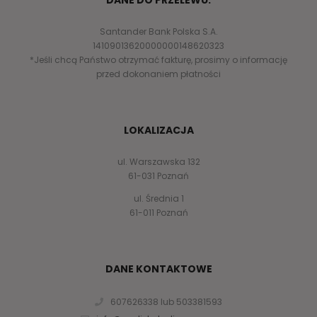
DANE DO PRZELEWU:
Santander Bank Polska S.A.
14109013620000000148620323
*Jeśli chcą Państwo otrzymać fakturę, prosimy o informację
przed dokonaniem płatności
LOKALIZACJA
ul. Warszawska 132
61-031 Poznań
ul. Średnia 1
61-011 Poznań
DANE KONTAKTOWE
607626338 lub 503381593