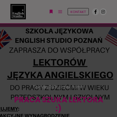
KONTAKT
Główne menu
Więcej informacji
12 maja 2021
przez
admin
PRACA SZUKA LEKTORA
:)