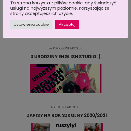
Ta strona korzysta z plików cookie, aby świadczyć
kontaktowy, na nasz adres email:
usługi na najwyższym poziomie. Korzystając ze
englishstudiopoznan@gmail.com lub po
strony akceptujesz ich użycie.
prostu zadzwoń: 503381593.
Ustawienia cookie
Akceptuj
POPRZEDNI ARTYKUŁ
3 URODZINY ENGLISH STUDIO :)
NASTĘPNY ARTYKUŁ
ZAPISY NA ROK SZKOLNY 2020/2021