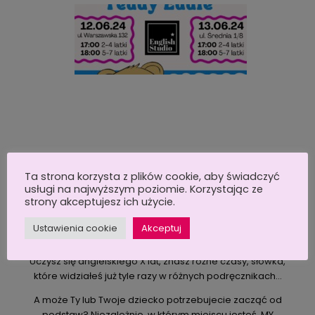
Ta strona korzysta z plików cookie, aby świadczyć
usługi na najwyższym poziomie. Korzystając ze
strony akceptujesz ich użycie.
ABOUT THE BLOG
Ustawienia cookie
Akceptuj
Wiem, ale nie powiem…
Uczysz się angielskiego X lat, znasz różne czasy, słówka,
które widziałeś już tyle razy w różnych podręcznikach…
A może Ty lub Twoje dziecko potrzebujecie zacząć od
podstaw? Niezależnie, w którym miejscu jesteś, MY