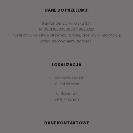
DANE DO PRZELEWU:
Santander Bank Polska S.A.
14109013620000000148620323
*Jeśli chcą Państwo otrzymać fakturę, prosimy o informację
przed dokonaniem płatności
LOKALIZACJA
ul. Warszawska 132
61-031 Poznań
ul. Średnia 1
61-011 Poznań
DANE KONTAKTOWE