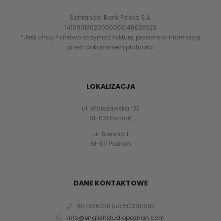
Santander Bank Polska S.A.
14109013620000000148620323
*Jeśli chcą Państwo otrzymać fakturę, prosimy o informację
przed dokonaniem płatności
LOKALIZACJA
ul. Warszawska 132
61-031 Poznań
ul. Średnia 1
61-011 Poznań
DANE KONTAKTOWE
607626338 lub 503381593
info@englishstudiopoznan.com