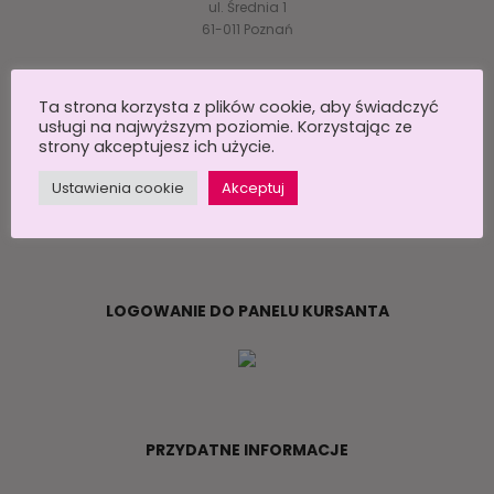
ul. Średnia 1
61-011 Poznań
Ta strona korzysta z plików cookie, aby świadczyć
DANE KONTAKTOWE
usługi na najwyższym poziomie. Korzystając ze
strony akceptujesz ich użycie.
607626338 lub 503381593
Ustawienia cookie
Akceptuj
info@englishstudiopoznan.com
Kontakt w sprawie umów i płatności: 577025888
LOGOWANIE DO PANELU KURSANTA
PRZYDATNE INFORMACJE