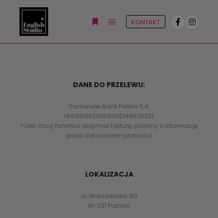
KONTAKT
Główne menu
Więcej informacji
DANE DO PRZELEWU:
Santander Bank Polska S.A.
14109013620000000148620323
*Jeśli chcą Państwo otrzymać fakturę, prosimy o informację
przed dokonaniem płatności
LOKALIZACJA
ul. Warszawska 132
61-031 Poznań